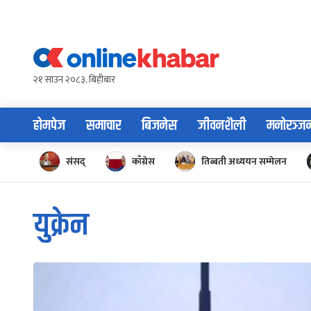
Skip
to
content
२१ साउन २०८३, बिहीबार
होमपेज
समाचार
बिजनेस
जीवनशैली
मनोरञ्ज
संसद्
काँग्रेस
तिब्बती अध्ययन सम्मेलन
युक्रेन