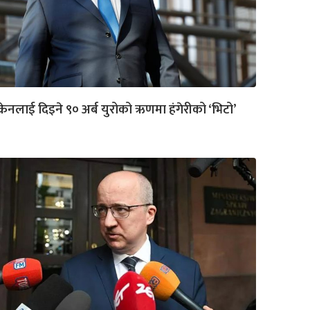
क्रेनलाई दिइने ९० अर्ब युरोको ऋणमा हंगेरीको ‘भिटो’