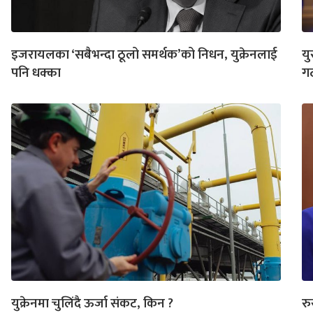
इजरायलका ‘सबैभन्दा ठूलो समर्थक’को निधन, युक्रेनलाई
यु
पनि धक्का
ग
युक्रेनमा चुलिंदै ऊर्जा संकट, किन ?
रु