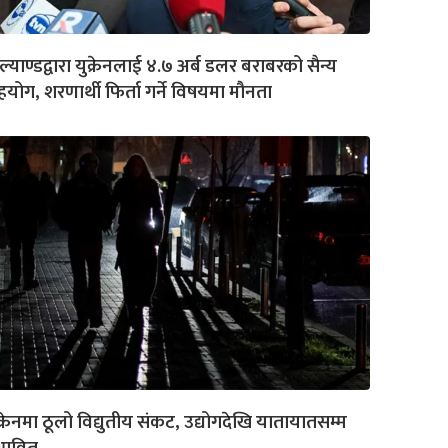
ल्याण्डद्वारा युक्रेनलाई ४.७ अर्ब डलर बराबरको सैन्य
योग, शरणार्थी फिर्ता गर्ने विषयमा मौनता
क्रेनमा ठूलो विद्युतीय संकट, उद्योगदेखि यातायातसम्म