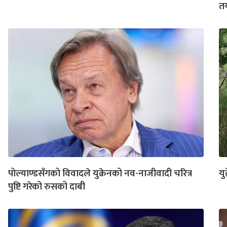
त
पोल्याण्डसँगको विवादले युक्रेनको नव-नाजीवादी चरित्र
यु
पुष्टि गरेको रुसको दाबी