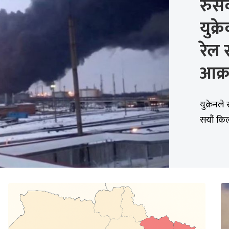
रुसक
युक्र
रेल 
आक्
युक्रेनल
सयौं किल