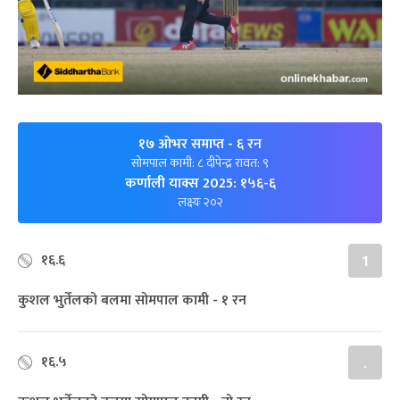
१७ ओभर समाप्त
- ६ रन
सोमपाल कामी: ८ दीपेन्द्र रावत: ९
कर्णाली याक्स 2025: १५६-६
लक्ष्यः २०२
१६.६
1
कुशल भुर्तेलको बलमा सोमपाल कामी - १ रन
१६.५
.