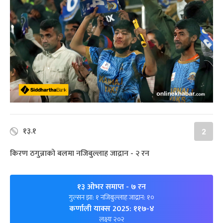
१३.१
2
किरण ठगुन्नाको बलमा नजिबुल्लाह जाद्रान - २ रन
१३ ओभर समाप्त
- ७ रन
गुल्सन झा: १ नजिबुल्लाह जाद्रान: १०
कर्णाली याक्स 2025: ११७-४
लक्ष्यः २०२