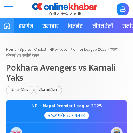
२४ साउन २०८३, आइतबार
होमपेज
समाचार
बिजनेस
जीवनशैली
मनोर
Home
›
Sports
›
Cricket
›
NPL- Nepal Premier League 2025
›
पोखरा
एभेन्जर्स VS कर्णाली याक्स
Pokhara Avengers vs Karnali
Yaks
अंक तालिका
खेल तालिका
NPL- Nepal Premier League 2025
२०८२ मंसिर १६, मंगलबार