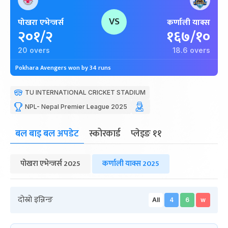
VS
पोखरा एभेन्जर्स
कर्णाली याक्स
२०१/२
१६७/१०
20 overs
18.6 overs
Pokhara Avengers won by 34 runs
TU INTERNATIONAL CRICKET STADIUM
NPL- Nepal Premier League 2025
बल बाइ बल अपडेट
स्कोरकार्ड
प्लेइङ ११
पोखरा एभेन्जर्स 2025
कर्णाली याक्स 2025
दोस्रो इन्निन्ङ
All
4
6
w