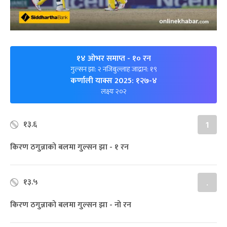
१४ ओभर समाप्त
- १० रन
गुल्सन झा: २ नजिबुल्लाह जाद्रान: १९
कर्णाली याक्स 2025: १२७-४
लक्ष्यः २०२
१३.६
1
किरण ठगुन्नाको बलमा गुल्सन झा - १ रन
१३.५
.
किरण ठगुन्नाको बलमा गुल्सन झा - नो रन