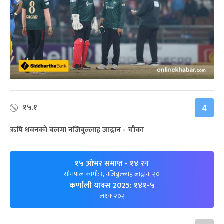
१५.१
4
ऋषि धवनको बलमा नजिबुल्लाह जाद्रान - चौका
१५ ओभर समाप्त
- १४ रन
सोमपाल कामी: ६ नजिबुल्लाह जाद्रान: २०
कर्णाली याक्स 2025: १४१-५
लक्ष्यः २०२