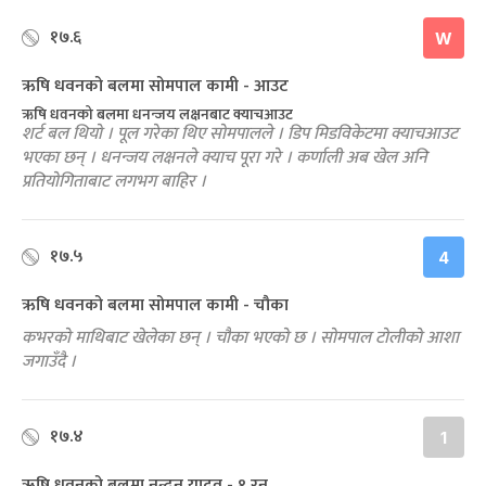
१७.६
W
ऋषि धवनको बलमा सोमपाल कामी - आउट
ऋषि धवनको बलमा धनन्जय लक्षनबाट क्याचआउट
शर्ट बल थियो । पूल गरेका थिए सोमपालले । डिप मिडविकेटमा क्याचआउट
भएका छन् । धनन्जय लक्षनले क्याच पूरा गरे । कर्णाली अब खेल अनि
प्रतियोगिताबाट लगभग बाहिर ।
१७.५
4
ऋषि धवनको बलमा सोमपाल कामी - चौका
कभरको माथिबाट खेलेका छन् । चौका भएको छ । सोमपाल टोलीको आशा
जगाउँदै ।
१७.४
1
ऋषि धवनको बलमा नन्दन यादव - १ रन