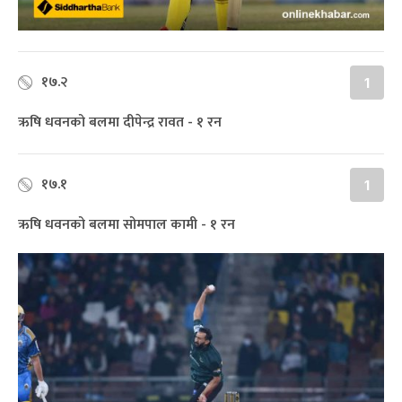
१७.२
1
ऋषि धवनको बलमा दीपेन्द्र रावत - १ रन
१७.१
1
ऋषि धवनको बलमा सोमपाल कामी - १ रन