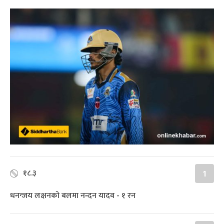
१८.३
1
धनन्जय लक्षनको बलमा नन्दन यादव - १ रन