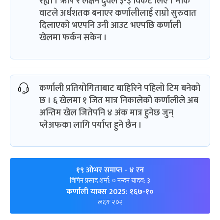
रह्यो । ऋषि र लक्षन दुवैले ३-३ विकेट लिए । मार्क
वाटले अर्धशतक बनाएर कर्णालीलाई राम्रो सुरुवात
दिलाएको भएपनि उनी आउट भएपछि कर्णाली
खेलमा फर्कन सकेन ।
कर्णाली प्रतियोगिताबाट बाहिरिने पहिलो टिम बनेको
छ । ६ खेलमा १ जित मात्र निकालेको कर्णालीले अब
अन्तिम खेल जितेपनि ४ अंक मात्र हुनेछ जुन्
प्लेअफका लागि पर्याप्त हुने छैन ।
१९ ओभर समाप्त
- ४ रन
विपिन प्रसाद शर्मा: ० नन्दन यादव: ३
कर्णाली याक्स 2025: १६७-१०
लक्ष्यः २०२