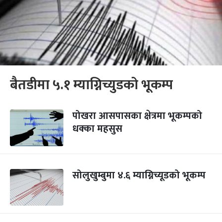
बैतडीमा ५.१ म्याग्निच्युडको भूकम्प
पोखरा आसपासका क्षेत्रमा भूकम्पको
धक्का महसुस
सोलुखुम्बुमा ४.६ म्याग्निच्यूडको भूकम्प