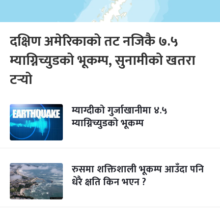
दक्षिण अमेरिकाको तट नजिकै ७.५
म्याग्निच्युडको भूकम्प, सुनामीको खतरा
टर्‍यो
म्याग्दीको गुर्जाखानीमा ४.५
म्याग्निच्युडको भूकम्प
रुसमा शक्तिशाली भूकम्प आउँदा पनि
धेरै क्षति किन भएन ?