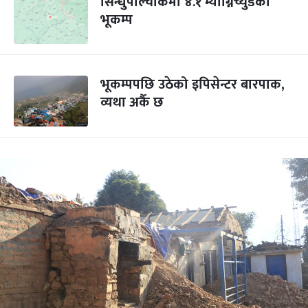
सिन्धुपाल्चोकमा ४.१ म्याग्निच्युडको
भूकम्प
भूकम्पपछि उठेको इपिसेन्टर बारपाक,
व्यथा अर्कै छ