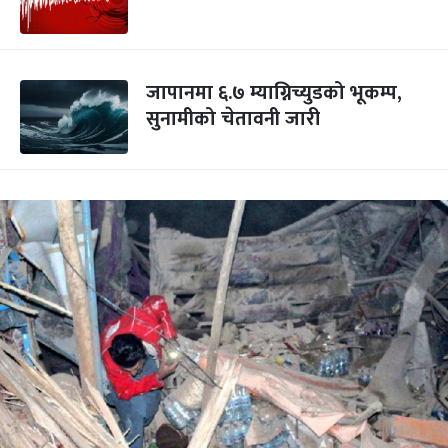
जापानमा ६.७ म्याग्निच्युडको भूकम्प,
सुनामीको चेतावनी जारी