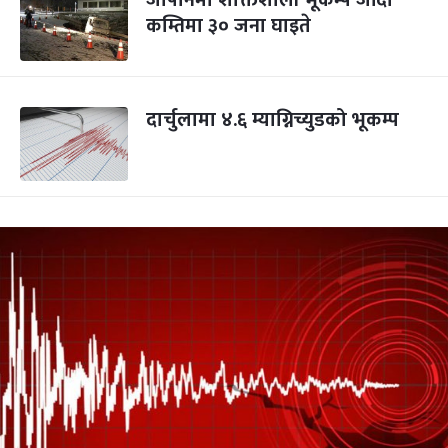
जापानमा शक्तिशाली भूकम्प जाँदा
कम्तिमा ३० जना घाइते
दार्चुलामा ४.६ म्याग्निच्युडको भूकम्प