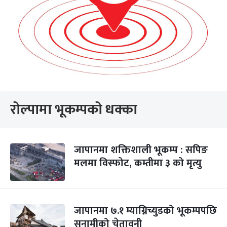
रोल्पामा भूकम्पको धक्का
जापानमा शक्तिशाली भूकम्प : सपिङ
मलमा विस्फोट, कम्तीमा ३ को मृत्यु
जापानमा ७.१ म्याग्निच्युडको भूकम्पपछि
सुनामीको चेतावनी