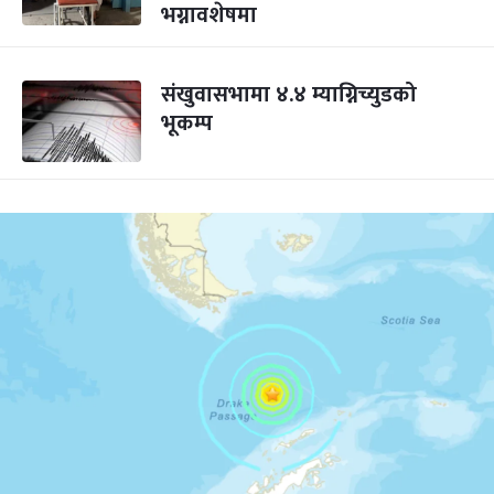
भग्नावशेषमा
संखुवासभामा ४.४ म्याग्निच्युडको
भूकम्प