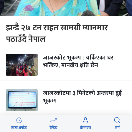
झन्डै २७ टन राहत सामग्री म्यानमार
पठाउँदै नेपाल
जाजरकोट भूकम्प : चर्किएका घर
भत्किए, मानवीय क्षति छैन
जाजरकोटमा ३ मिनेटको अन्तरमा दुई
भूकम्प
जाजरकोटमा ५.२ म्याग्निच्युडको भूकम्प
ताजा अपडेट
ट्रेन्डिङ
प्रोफाइल
सर्च