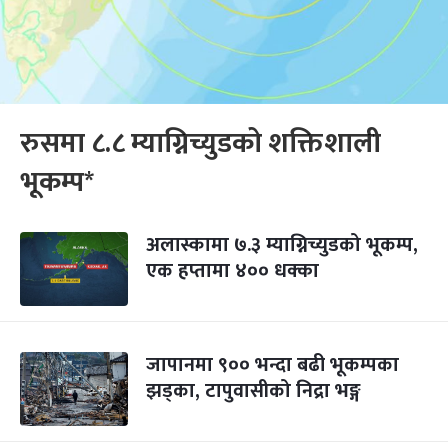
रुसमा ८.८ म्याग्निच्युडको शक्तिशाली
भूकम्प*
अलास्कामा ७.३ म्याग्निच्युडको भूकम्प,
एक हप्तामा ४०० धक्का
जापानमा ९०० भन्दा बढी भूकम्पका
झड्का, टापुवासीको निद्रा भङ्ग