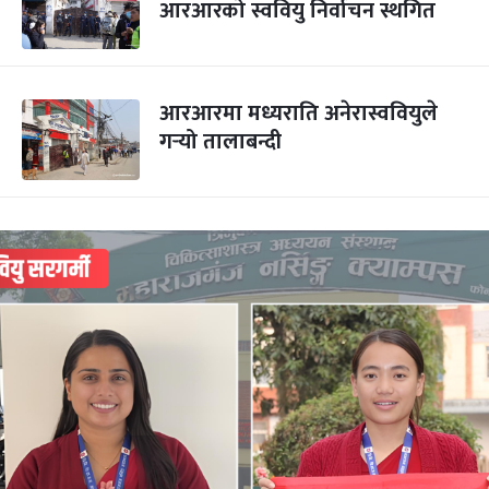
आरआरको स्ववियु निर्वाचन स्थगित
आरआरमा मध्यराति अनेरास्ववियुले
गर्‍यो तालाबन्दी