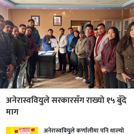
अनेरास्ववियुले सरकारसँग राख्यो १५ बुँदे
माग
अनेरास्ववियुले कर्णालीमा पनि थाल्यो