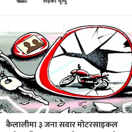
सइको मृत्यु
कैलालीमा ३ जना सवार मोटरसाइकल