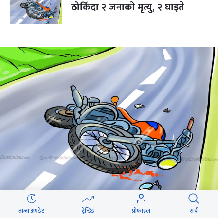
ठोकिँदा २ जनाको मृत्यु, २ घाइते
मोटरसाइकल दुर्घटना हुँदा आमाको मृत्यु,
ताजा अपडेट
ट्रेन्डिङ
प्रोफाइल
सर्च