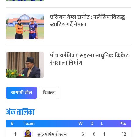
एसियन गेम्स छनोट : मलेसियाविरुद्ध
ब्याटिङ गर्दै नेपाल
पाँच वर्षभित्र ८ सहरमा आधुनिक क्रिकेट
रंगशाला निर्माण
आगामी खेल
रिजल्ट
अंक तालिका
#
Team
W
D
L
Pts
सुदूरपश्चिम रोएल्स
1
6
0
1
12