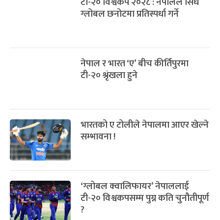
टी-२० विश्वकप २०२८ : नेपालले सिधै
ग्लोबल छनोटमा प्रतिस्पर्धा गर्ने
नेपाल र भारत ‘ए’ बीच कीर्तिपुरमा
टी-२० श्रृंखला हुने
भारतको ए टोलीले नेपालमा आएर खेल्ने
सम्भावना !
‘ग्लोबल क्वालिफायर’ नेपाललाई
टी-२० विश्वकपसम्म पुग्न कति चुनौतीपूर्ण
?