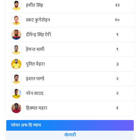
हर्मीत सिंह
१२
स्कट कुगेलेइन
१०
दीपेन्द्र सिंह ऐरी
९
हेमन्त धामी
९
पुनित मेहरा
३
इशान पाण्डे
२
नरेन साउद
२
हिक्मत महरा
१
प्लेयर अफ दि म्याच
खेलाडी