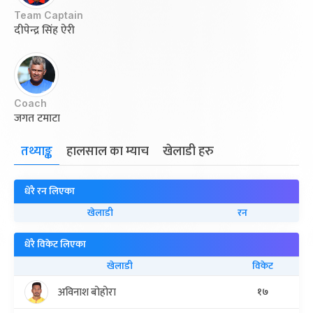
Team Captain
दीपेन्द्र सिंह ऐरी
Coach
जगत टमाटा
तथ्याङ्क
हालसाल का म्याच
खेलाडी हरु
धेरै रन लिएका
खेलाडी
रन
धेरै विकेट लिएका
खेलाडी
विकेट
अविनाश बोहोरा
१७