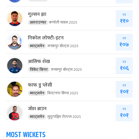
गुल्सन झा
रन
११०
अलराउण्डर
कर्णाली याक्स 2025
निकोल लोफ्टी-इटन
रन
१०७
ब्याट्समेन
जनकपुर बोल्ट्स 2025
आसिफ शेख
रन
१०६
विकेट किपर
जनकपुर बोल्ट्स 2025
फाफ डु प्लेसी
रन
१०१
ब्याट्समेन
विराटनगर किंग्स 2025
जोश ब्राउन
रन
१०१
ब्याट्समेन
सुदूरपश्चिम रोएल्स 2025
MOST WICKETS