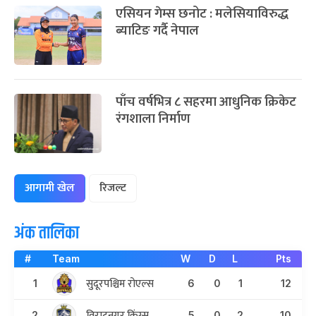
एसियन गेम्स छनोट : मलेसियाविरुद्ध
ब्याटिङ गर्दै नेपाल
पाँच वर्षभित्र ८ सहरमा आधुनिक क्रिकेट
रंगशाला निर्माण
आगामी खेल
रिजल्ट
अंक तालिका
#
Team
W
D
L
Pts
सुदूरपश्चिम रोएल्स
1
6
0
1
12
विराटनगर किंग्स
2
5
0
2
10