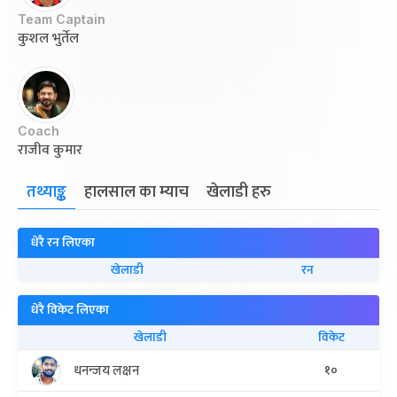
Team Captain
कुशल भुर्तेल
Coach
राजीव कुमार
तथ्याङ्क
हालसाल का म्याच
खेलाडी हरु
धेरै रन लिएका
खेलाडी
रन
धेरै विकेट लिएका
खेलाडी
विकेट
धनन्जय लक्षन
१०