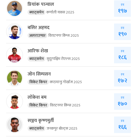
प्रियांक पान्चाल
रन
१९७
ब्याट्समेन
कर्णाली याक्स 2025
बसिर अहमद
रन
१९०
अलराउण्डर
विराटनगर किंग्स 2025
आरिफ शेख
रन
१८६
ब्याट्समेन
सुदूरपश्चिम रोएल्स 2025
जोन सिम्पसन
रन
१७२
विकेट किपर
काठमान्डु गोर्खाज 2025
लोकेश बम
रन
१७०
विकेट किपर
विराटनगर किंग्स 2025
सञ्जय कृष्णमुर्ती
रन
१६६
ब्याट्समेन
जनकपुर बोल्ट्स 2025