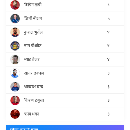
बिपिन खत्री
८
जिमी नीशम
५
कुशल भुर्तेल
४
डान डौथवेट
४
म्याट टेलर
४
सागर ढकाल
३
आकाश चन्द
३
किरण ठगुन्ना
३
ऋषि धवन
३
प्लेयर अफ दि म्याच