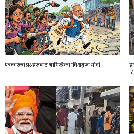
पत्रकारका प्रश्नहरूबाट भागिरहेका ‘विश्वगुरू’ मोदी
इन
द