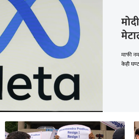
मोद
मेटा
माफी नमा
केही घण