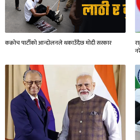
कक्रोच पार्टीको आन्दोलनले थकाउँदैछ मोदी सरकार
रा
नर