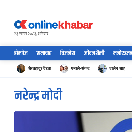
Skip
to
content
२३ साउन २०८३, शनिबार
होमपेज
समाचार
बिजनेस
जीवनशैली
मनोरञ्ज
शेरबहादुर देउवा
एमाले-संकट
बालेन शाह
नरेन्द्र मोदी