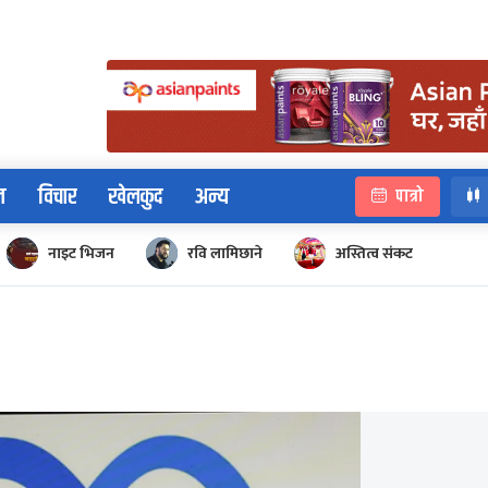
न
विचार
खेलकुद
अन्य
पात्रो
नाइट भिजन
रवि लामिछाने
अस्तित्व संकट