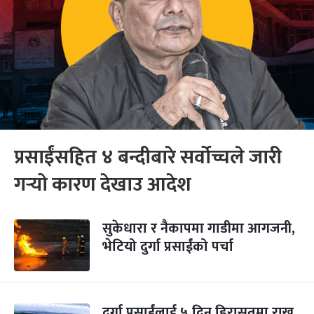
प्रसाईंसहित ४ बन्दीबारे सर्वोच्चले जारी
गर्‍यो कारण देखाउ आदेश
सुकेधारा र नैकापमा गाडीमा आगजनी,
भेटियो दुर्गा प्रसाईंको पर्चा
दुर्गा प्रसाईंलाई ५ दिन हिरासतमा राख्न