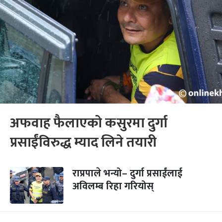
अफवाह फैलाएको कसुरमा दुर्गा
प्रसाईंविरुद्ध म्याद लिने तयारी
राप्रपाले भन्यो– दुर्गा प्रसाईंलाई
अविलम्ब रिहा गरियोस्