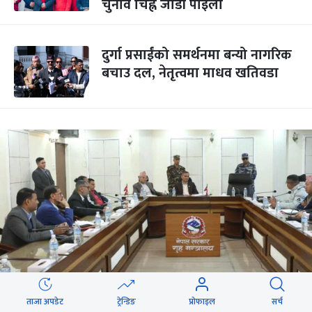
चुनाव चिह्न जोडी पाइला
दुर्गा प्रसाईंको समर्थनमा बन्यो नागरिक
बचाउ दल, नेतृत्वमा माधव खतिवडा
ताजा अपडेट
ट्रेन्डिङ
प्रोफाइल
सर्च