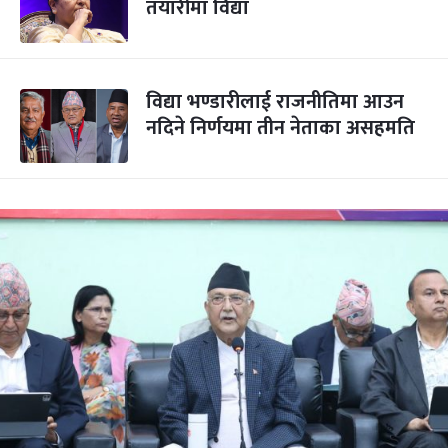
तयारीमा विद्या
विद्या भण्डारीलाई राजनीतिमा आउन
नदिने निर्णयमा तीन नेताका असहमति