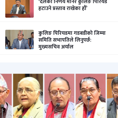
‘दलको निर्णय मानेर कुलिङ पिरियड
हटाउने प्रस्ताव राखेका हौं’
कुलिङ पिरियडमा गडबडीको जिम्मा
समिति सभापतिले लिनुपर्छ:
मुख्यसचिव अर्याल