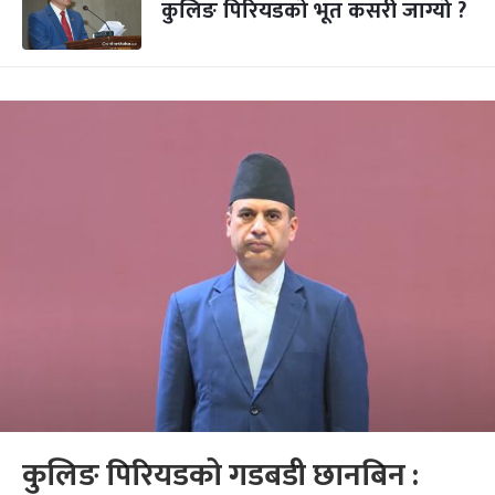
कुलिङ पिरियडको भूत कसरी जाग्यो ?
कुलिङ पिरियडको गडबडी छानबिन :