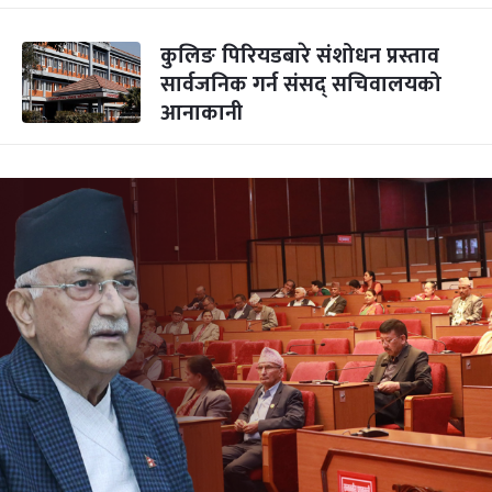
कुलिङ पिरियडबारे संशोधन प्रस्ताव
सार्वजनिक गर्न संसद् सचिवालयको
आनाकानी