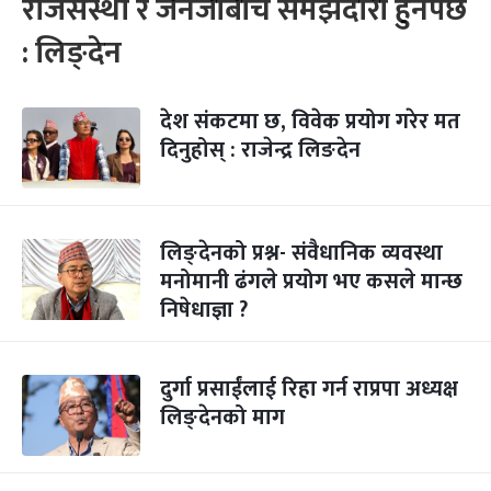
राजसंस्था र जेनजीबीच समझदारी हुनपर्छ
: लिङ्देन
देश संकटमा छ, विवेक प्रयोग गरेर मत
दिनुहोस् : राजेन्द्र लिङदेन
लिङ्देनको प्रश्न- संवैधानिक व्यवस्था
मनोमानी ढंगले प्रयोग भए कसले मान्छ
निषेधाज्ञा ?
दुर्गा प्रसाईंलाई रिहा गर्न राप्रपा अध्यक्ष
लिङ्देनको माग