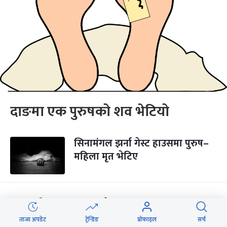
दाङमा एक पुरुषको शव भेटियो
सिनामंगल झर्ना गेस्ट हाउसमा पुरुष–
महिला मृत भेटिए
काठमाडौंको थलीमा एक पुरुष मृत
भेटिए
ताजा अपडेट
ट्रेन्डिङ
प्रोफाइल
सर्च