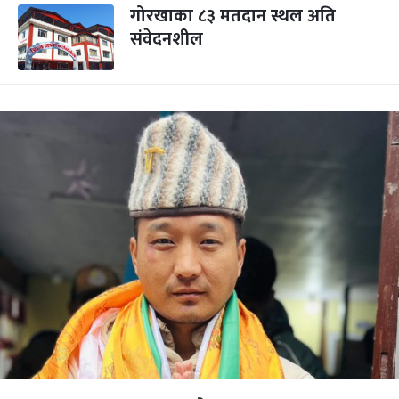
गोरखाका ८३ मतदान स्थल अति
संवेदनशील