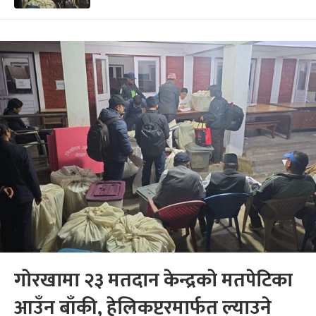
गोरखामा २३ मतदान केन्द्रको मतपेटिका
आउँन बाँकी, हेलिकप्टरमार्फत ल्याउने