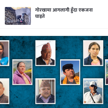
गोरखामा आगलागी हुँदा एकजना
घाइते