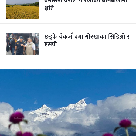
बेमौसमी वर्षाले गोरखाको धानबालीमा
क्षति
छड्के चेकजाँचमा गोरखाका सिडिओ र
एसपी