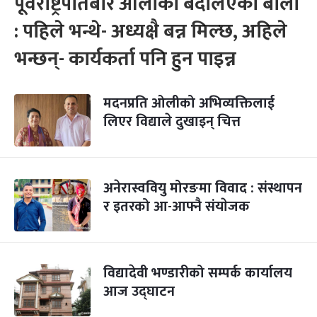
पूर्वराष्ट्रपतिबारे ओलीको बदलिएको बोली
: पहिले भन्थे- अध्यक्षै बन्न मिल्छ, अहिले
भन्छन्- कार्यकर्ता पनि हुन पाइन्न
मदनप्रति ओलीको अभिव्यक्तिलाई
लिएर विद्याले दुखाइन् चित्त
अनेरास्ववियु मोरङमा विवाद : संस्थापन
र इतरको आ-आफ्नै संयाेजक
विद्यादेवी भण्डारीको सम्पर्क कार्यालय
आज उद्‍घाटन