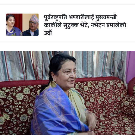
पूर्वराष्ट्रपति भण्डारीलाई मुख्यमन्त्री
कार्कीले सुटुक्क भेटे, नभेट्न एमालेको
उर्दी