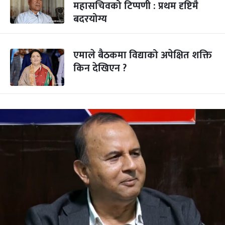
महासचिवको टिप्पणी : प्रथम दृष्टिमै
बदरयोग्य
एमाले बैठकमा विद्याको अपेक्षित शक्ति
किन देखिएन ?