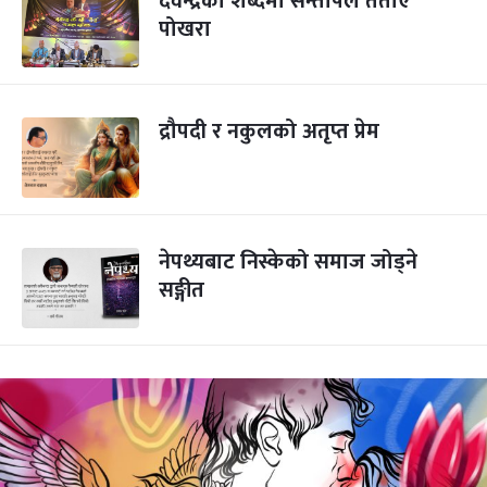
देवेन्द्रका शब्दमा सन्तोषले तताए
पोखरा
द्रौपदी र नकुलको अतृप्त प्रेम
नेपथ्यबाट निस्केको समाज जोड्ने
सङ्गीत