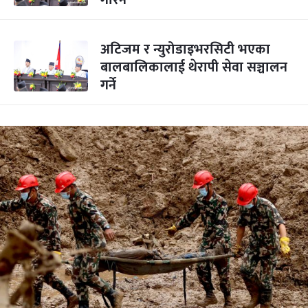
गरिने
अटिजम र न्युरोडाइभरसिटी भएका
बालबालिकालाई थेरापी सेवा सञ्चालन
गर्ने