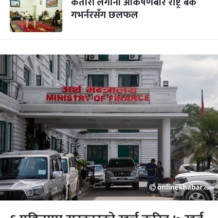
कतारी लगानी आकर्षणबारे राष्ट्र बैंक
गभर्नरसँग छलफल