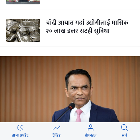
चाँदी आयात गर्दा उद्योगीलाई मासिक
२० लाख डलर सटही सुविधा
ताजा अपडेट
ट्रेन्डिङ
प्रोफाइल
सर्च