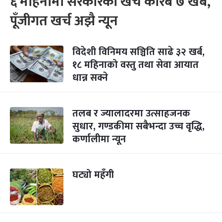
६ महिनामा सरकारकाे खर्च करिब ७ खर्ब,
पूँजीगत खर्च अझै न्यून
विदेशी विनिमय सञ्चिति साढे ३२ खर्ब,
१८ महिनाको वस्तु तथा सेवा आयात
धान्न सक्ने
तलब र ज्यालादरमा उत्साहजनक
सुधार, गण्डकीमा सबैभन्दा उच्च वृद्धि,
कर्णालीमा न्यून
घट्यो महँगी