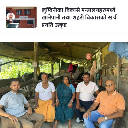
लुम्बिनीका विकासे मन्त्रालयहरुमध्ये
खानेपानी तथा शहरी विकासको खर्च
प्रगति उत्कृष्ट