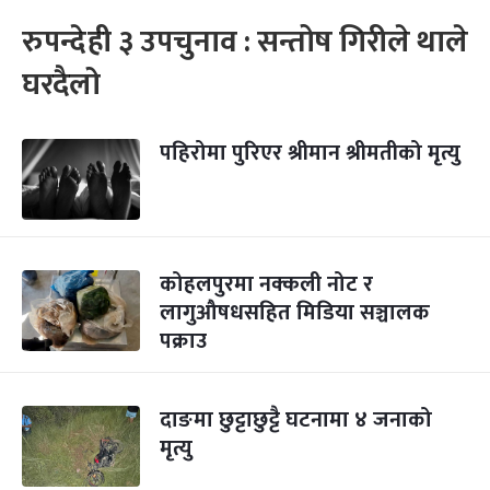
रुपन्देही ३ उपचुनाव : सन्तोष गिरीले थाले
घरदैलो
पहिरोमा पुरिएर श्रीमान श्रीमतीको मृत्यु
कोहलपुरमा नक्कली नोट र
लागुऔषधसहित मिडिया सञ्चालक
पक्राउ
दाङमा छुट्टाछुट्टै घटनामा ४ जनाको
मृत्यु