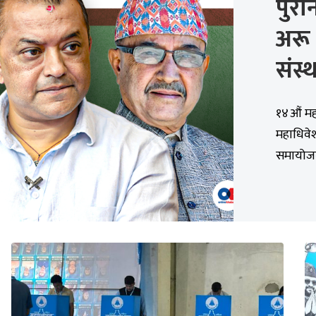
पुरा
अरू प
संस
१४औं मह
महाधिवेश
समायोजन ग