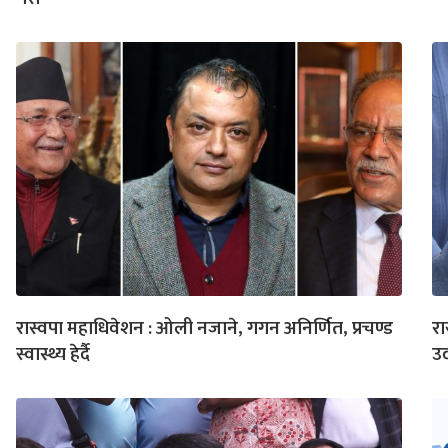
रास्वपा महाधिवेशन : ओली नजाने, गगन अनिर्णित, प्रचण्ड
रा
स्वास्थ्य हेर्दै
उद