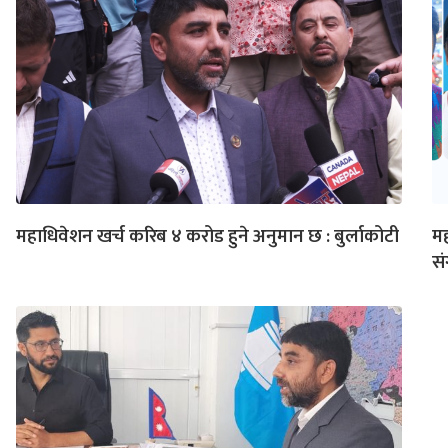
महाधिवेशन खर्च करिब ४ करोड हुने अनुमान छ : बुर्लाकोटी
मह
स