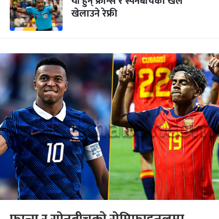
यी हुन् फ्रान्स र स्पेनबीचको खेल
खेलाउने रेफ्री