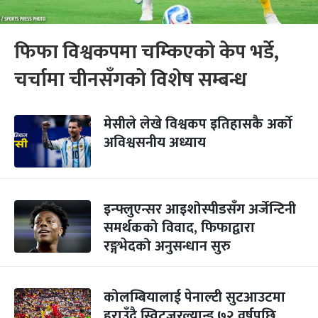
फिफा विश्वकपमा चम्किएको केप भर्डे,
चर्चामा चीनसँगको विशेष सम्बन्ध
मेसीले लेखे विश्वकप इतिहासकै अर्को
अविश्वसनीय अध्याय
इन्फ्लुएन्सर आइशोस्पीडसँग अर्जेन्टिनी
समर्थकको विवाद, फिफाद्वारा
रङ्गभेदको अनुसन्धान सुरु
कोलम्बियालाई पेनाल्टी सुटआउटमा
हराउँदै स्विट्जरल्यान्ड ७२ वर्षपछि