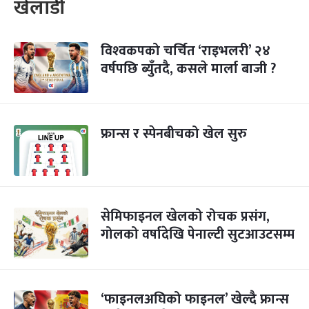
खेलाडी
विश्‍वकपको चर्चित ‘राइभलरी’ २४
वर्षपछि ब्युँतदै, कसले मार्ला बाजी ?
फ्रान्स र स्पेनबीचको खेल सुरु
सेमिफाइनल खेलको रोचक प्रसंग,
गोलको वर्षादेखि पेनाल्टी सुटआउटसम्म
‘फाइनलअघिको फाइनल’ खेल्दै फ्रान्स