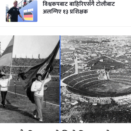
विश्वकपबाट बाहिरिएसँगै टोलीबाट
अलग्गिए १३ प्रशिक्षक