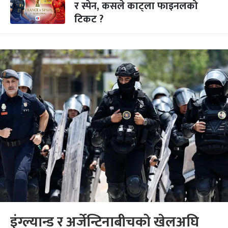
र स्पेन, कसले काट्ला फाइनलको
टिकट ?
इंग्ल्यान्ड र अर्जेन्टिनाबीचको खेलअघि